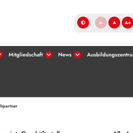
A-
A
A+
Mitgliedschaft
News
Ausbildungszentr
hpartner