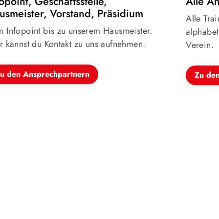
opoint, Geschäftsstelle,
Alle A
usmeister, Vorstand, Präsidium
Alle Tra
 Infopoint bis zu unserem Hausmeister.
alphabeti
r kannst du Kontakt zu uns aufnehmen.
Verein.
u den Ansprechpartnern
Zu de
Geschäft
Turngem
Philipp-A
63452 H
06181
info@