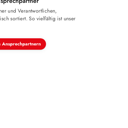
nsprechpartner
iner und Verantwortlichen,
sch sortiert. So vielfältig ist unser
n Ansprechpartnern
sstelle
Sportangebot
einde 1837 Hanau a.V.
Unser Sportangeb
ugust-Schleißner-Weg 4
Sportsuche
anau
Probetraining
Sportcamps
-13122
tg-hanau.de