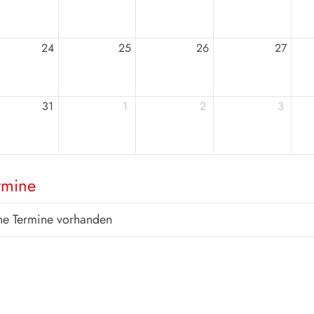
24
25
26
27
31
1
2
3
rmine
ne Termine vorhanden