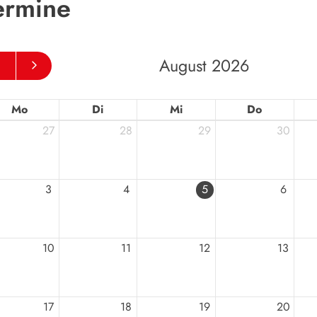
ermine
August 2026
Mo
Di
Mi
Do
27
28
29
30
Geschäft
Turngem
Philipp-A
3
4
5
6
63452 H
06181
info@
10
11
12
13
17
18
19
20