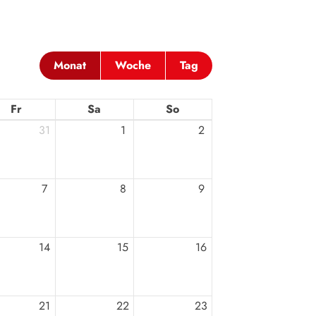
Monat
Woche
Tag
Fr
Sa
So
31
1
2
sstelle
Sportangebot
einde 1837 Hanau a.V.
Unser Sportangeb
ugust-Schleißner-Weg 4
Sportsuche
7
8
9
anau
Probetraining
Sportcamps
-13122
tg-hanau.de
14
15
16
21
22
23