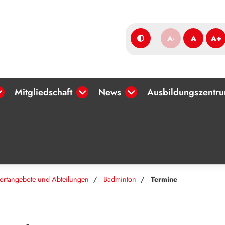
A-
A
A+
Mitgliedschaft
News
Ausbildungszentr
ortangebote und Abteilungen
Badminton
Termine