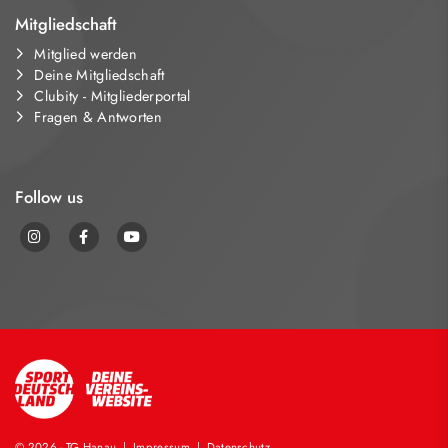
Mitgliedschaft
Mitglied werden
Deine Mitgliedschaft
Clubity - Mitgliederportal
Fragen & Antworten
Follow us
© 2026 - TG Hanau |
Impressum
|
Datenschutz