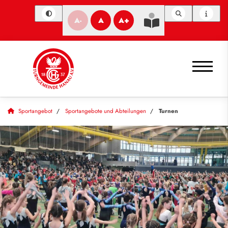
A-
A
A+
Sportangebot
Sportangebote und Abteilungen
Turnen