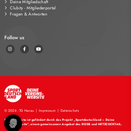
Deine Mitgliedschaft
Clubity - Mitgliederportal
Fragen & Antworten
Follow us
© 2026 - TG Hanau |
Impressum
|
Datenschutz
Diese Website ist gefördert durch das Projekt
„Sportdeutschland – Deine
Vereinswebsite”
, einem gemeinsamen Angebot des DOSB und NETZCOCKTAIL.