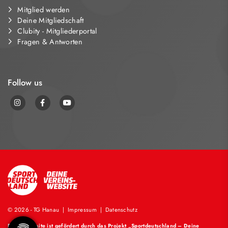
Mitglied werden
Deine Mitgliedschaft
Clubity - Mitgliederportal
Fragen & Antworten
Follow us
© 2026 - TG Hanau |
Impressum
|
Datenschutz
Diese Website ist gefördert durch das Projekt
„Sportdeutschland – Deine