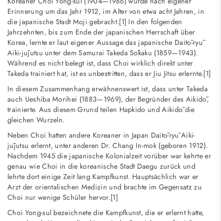
Koreaner Choi Yong-sul (1904—1986) wurde nach eigener
Erinnerung um das Jahr 1912, im Alter von etwa acht Jahren, in
die japanische Stadt Moji gebracht.[1] In den folgenden
Jahrzehnten, bis zum Ende der japanischen Herrschaft über
Korea, lernte er laut eigener Aussage das japanische Daitō-ryū
Aiki-jūjutsu unter dem Samurai Takeda Sōkaku (1859—1943).
Während es nicht belegt ist, dass Choi wirklich direkt unter
Takeda trainiert hat, ist es unbestritten, dass er Jiu Jitsu erlernte.[1]
In diesem Zusammenhang erwähnenswert ist, dass unter Takeda
auch Ueshiba Morihei (1883—1969), der Begründer des Aikidō,
trainierte. Aus diesem Grund teilen Hapkido und Aikidō die
gleichen Wurzeln.
Neben Choi hatten andere Koreaner in Japan Daitō-ryū Aiki-
jūjutsu erlernt, unter anderen Dr. Chang In-mok (geboren 1912).
Nachdem 1945 die japanische Kolonialzeit vorüber war kehrte er
genau wie Choi in die koreanische Stadt Daegu zurück und
lehrte dort einige Zeit lang Kampfkunst. Hauptsächlich war er
Arzt der orientalischen Medizin und brachte im Gegensatz zu
Choi nur wenige Schüler hervor.[1]
Choi Yong-sul bezeichnete die Kampfkunst, die er erlernt hatte,