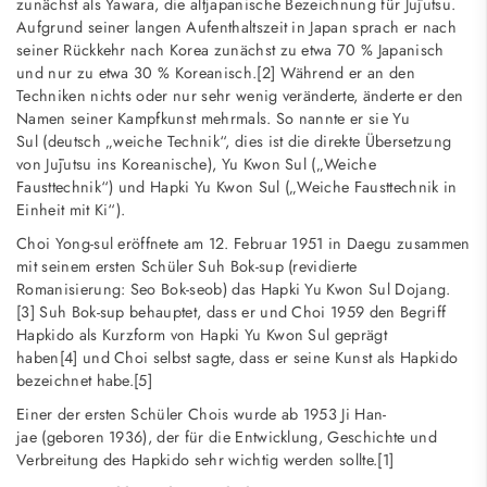
zunächst als Yawara, die altjapanische Bezeichnung für Jūjutsu.
Aufgrund seiner langen Aufenthaltszeit in Japan sprach er nach
seiner Rückkehr nach Korea zunächst zu etwa 70 % Japanisch
und nur zu etwa 30 % Koreanisch.[2] Während er an den
Techniken nichts oder nur sehr wenig veränderte, änderte er den
Namen seiner Kampfkunst mehrmals. So nannte er sie Yu
Sul (deutsch „weiche Technik“, dies ist die direkte Übersetzung
von Jūjutsu ins Koreanische), Yu Kwon Sul („Weiche
Fausttechnik“) und Hapki Yu Kwon Sul („Weiche Fausttechnik in
Einheit mit Ki“).
Choi Yong-sul eröffnete am 12. Februar 1951 in Daegu zusammen
mit seinem ersten Schüler Suh Bok-sup (revidierte
Romanisierung: Seo Bok-seob) das Hapki Yu Kwon Sul Dojang.
[3] Suh Bok-sup behauptet, dass er und Choi 1959 den Begriff
Hapkido als Kurzform von Hapki Yu Kwon Sul geprägt
haben[4] und Choi selbst sagte, dass er seine Kunst als Hapkido
bezeichnet habe.[5]
Einer der ersten Schüler Chois wurde ab 1953 Ji Han-
jae (geboren 1936), der für die Entwicklung, Geschichte und
Verbreitung des Hapkido sehr wichtig werden sollte.[1]