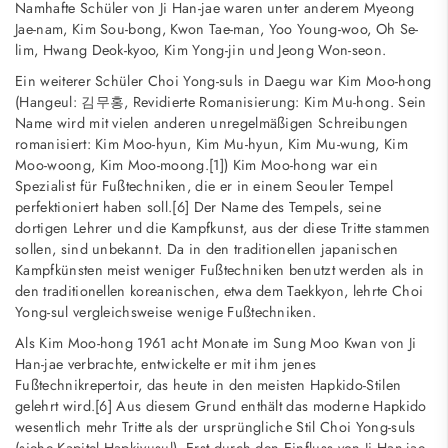
Namhafte Schüler von Ji Han-jae waren unter anderem Myeong
Jae-nam, Kim Sou-bong, Kwon Tae-man, Yoo Young-woo, Oh Se-
lim, Hwang Deok-kyoo, Kim Yong-jin und Jeong Won-seon.
Ein weiterer Schüler Choi Yong-suls in Daegu war Kim Moo-hong
(Hangeul: 김무홍, Revidierte Romanisierung: Kim Mu-hong. Sein
Name wird mit vielen anderen unregelmäßigen Schreibungen
romanisiert: Kim Moo-hyun, Kim Mu-hyun, Kim Mu-wung, Kim
Moo-woong, Kim Moo-moong.[1]) Kim Moo-hong war ein
Spezialist für Fußtechniken, die er in einem Seouler Tempel
perfektioniert haben soll.[6] Der Name des Tempels, seine
dortigen Lehrer und die Kampfkunst, aus der diese Tritte stammen
sollen, sind unbekannt. Da in den traditionellen japanischen
Kampfkünsten meist weniger Fußtechniken benutzt werden als in
den traditionellen koreanischen, etwa dem Taekkyon, lehrte Choi
Yong-sul vergleichsweise wenige Fußtechniken.
Als Kim Moo-hong 1961 acht Monate im Sung Moo Kwan von Ji
Han-jae verbrachte, entwickelte er mit ihm jenes
Fußtechnikrepertoir, das heute in den meisten Hapkido-Stilen
gelehrt wird.[6] Aus diesem Grund enthält das moderne Hapkido
wesentlich mehr Tritte als der ursprüngliche Stil Choi Yong-suls