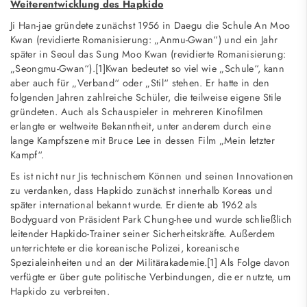
Weiterentwicklung des Hapkido
Ji Han-jae gründete zunächst 1956 in Daegu die Schule An Moo
Kwan (revidierte Romanisierung: „Anmu-Gwan“) und ein Jahr
später in Seoul das Sung Moo Kwan (revidierte Romanisierung:
„Seongmu-Gwan“).[1]Kwan bedeutet so viel wie „Schule“, kann
aber auch für „Verband“ oder „Stil“ stehen. Er hatte in den
folgenden Jahren zahlreiche Schüler, die teilweise eigene Stile
gründeten. Auch als Schauspieler in mehreren Kinofilmen
erlangte er weltweite Bekanntheit, unter anderem durch eine
lange Kampfszene mit Bruce Lee in dessen Film „Mein letzter
Kampf“.
Es ist nicht nur Jis technischem Können und seinen Innovationen
zu verdanken, dass Hapkido zunächst innerhalb Koreas und
später international bekannt wurde. Er diente ab 1962 als
Bodyguard von Präsident Park Chung-hee und wurde schließlich
leitender Hapkido-Trainer seiner Sicherheitskräfte. Außerdem
unterrichtete er die koreanische Polizei, koreanische
Spezialeinheiten und an der Militärakademie.[1] Als Folge davon
verfügte er über gute politische Verbindungen, die er nutzte, um
Hapkido zu verbreiten.