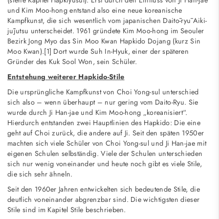
(siehe Kapitel Hapkiyusul). Erst durch den Einfluss von Ji Han-jae
und Kim Moo-hong entstand also eine neue koreanische
Kampfkunst, die sich wesentlich vom japanischen Daitō-ryū Aiki-
jūjutsu unterscheidet. 1961 gründete Kim Moo-hong im Seouler
Bezirk Jong Myo das Sin Moo Kwan Hapkido Dojang (kurz Sin
Moo Kwan).[1] Dort wurde Suh In-Hyuk, einer der späteren
Gründer des Kuk Sool Won, sein Schüler.
Entstehung weiterer Hapkido-Stile
Die ursprüngliche Kampfkunst von Choi Yong-sul unterschied
sich also – wenn überhaupt – nur gering vom Daito-Ryu. Sie
wurde durch Ji Han-jae und Kim Moo-hong „koreanisiert“.
Hierdurch entstanden zwei Hauptlinien des Hapkido: Die eine
geht auf Choi zurück, die andere auf Ji. Seit den späten 1950er
machten sich viele Schüler von Choi Yong-sul und Ji Han-jae mit
eigenen Schulen selbständig. Viele der Schulen unterschieden
sich nur wenig voneinander und heute noch gibt es viele Stile,
die sich sehr ähneln.
Seit den 1960er Jahren entwickelten sich bedeutende Stile, die
deutlich voneinander abgrenzbar sind. Die wichtigsten dieser
Stile sind im Kapitel Stile beschrieben.