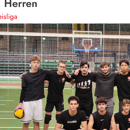
. Herren
eisliga
Geschäft
Turngem
Philipp-A
63452 H
06181
info@