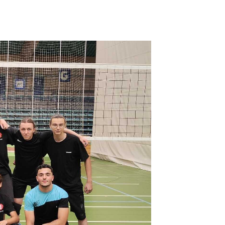
sstelle
Sportangebot
einde 1837 Hanau a.V.
Unser Sportangeb
ugust-Schleißner-Weg 4
Sportsuche
anau
Probetraining
Sportcamps
-13122
tg-hanau.de