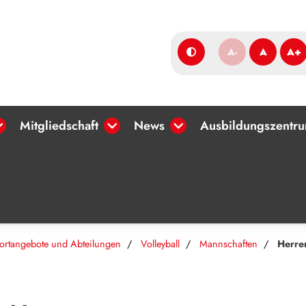
A-
A
A+
Mitgliedschaft
News
Ausbildungszentr
ortangebote und Abteilungen
Volleyball
Mannschaften
Herren