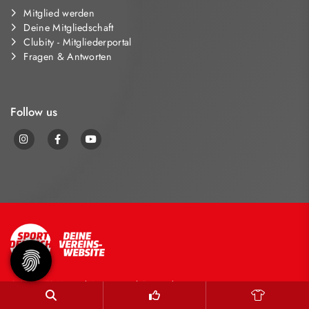
Mitglied werden
Deine Mitgliedschaft
Clubity - Mitgliederportal
Fragen & Antworten
Follow us
© 2026 - TG Hanau |
Impressum
|
Datenschutz
Diese Website ist gefördert durch das Projekt
„Sportdeutschland – Deine