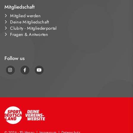
Mitgliedschaft
Mitglied werden
Deine Mitgliedschaft
Clubity - Mitgliederportal
Fragen & Antworten
Follow us
© 2026 - TG Hanau |
Impressum
|
Datenschutz