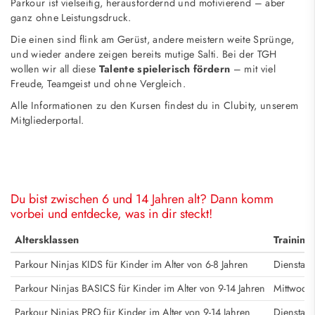
Parkour ist vielseitig, herausfordernd und motivierend – aber
ganz ohne Leistungsdruck.
Die einen sind flink am Gerüst, andere meistern weite Sprünge,
und wieder andere zeigen bereits mutige Salti. Bei der TGH
wollen wir all diese
Talente spielerisch fördern
– mit viel
Freude, Teamgeist und ohne Vergleich.
Alle Informationen zu den Kursen findest du in
Clubity
, unserem
Mitgliederportal.
Du bist zwischen 6 und 14 Jahren alt? Dann komm
vorbei und entdecke, was in dir steckt!
Altersklassen
Training
Parkour Ninjas KIDS für Kinder im Alter von 6-8 Jahren
Dienstags
Parkour Ninjas BASICS für Kinder im Alter von 9-14 Jahren
Mittwochs
Parkour Ninjas PRO für Kinder im Alter von 9-14 Jahren
Dienstags