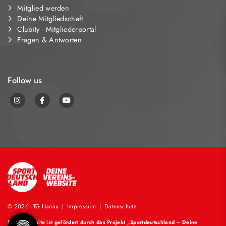
Mitglied werden
Deine Mitgliedschaft
Clubity - Mitgliederportal
Fragen & Antworten
Follow us
© 2026 - TG Hanau |
Impressum
|
Datenschutz
Diese Website ist gefördert durch das Projekt
„Sportdeutschland – Deine