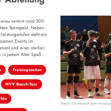
Turngem
Philipp-A
63452 H
Hanau vereint rund 300
06181
echten Teamgeist. Neben
info@
Leistungsstufen steht ein
insamen Events im
ment und einer starken
s in jedem Alter Spaß.
n
Trainingszeiten
HVV Beach-Tour
chte
Unsere U20 männlich beim Hessen-