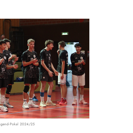
einde 1837 Hanau a.V.
Unser Sportangeb
ugust-Schleißner-Weg 4
Sportsuche
anau
Probetraining
Sportcamps
-13122
tg-hanau.de
Jugend-Pokal 2024/25