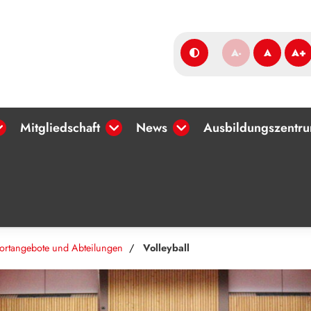
A-
A
A+
Mitgliedschaft
News
Ausbildungszentr
ortangebote und Abteilungen
Volleyball