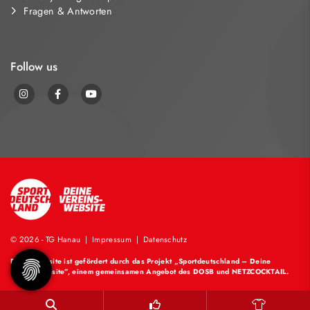
Fragen & Antworten
Follow us
© 2026 - TG Hanau |
Impressum
|
Datenschutz
Diese Website ist gefördert durch das Projekt
„Sportdeutschland – Deine
Vereinswebsite”
, einem gemeinsamen Angebot des DOSB und NETZCOCKTAIL.