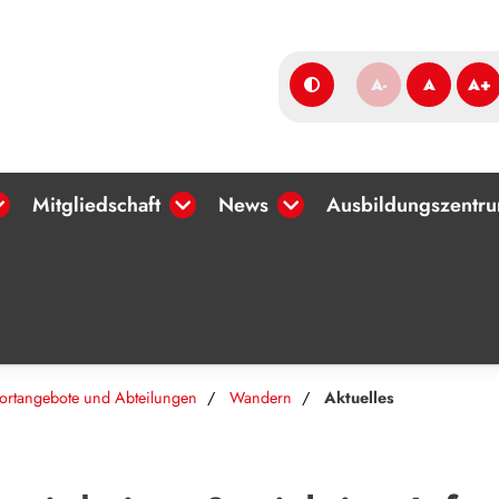
A-
A
A+
Mitgliedschaft
News
Ausbildungszentr
ortangebote und Abteilungen
Wandern
Aktuelles