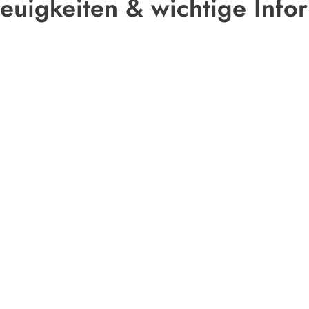
euigkeiten & wichtige Info
Geschäft
Turngem
Philipp-A
63452 H
06181
info@