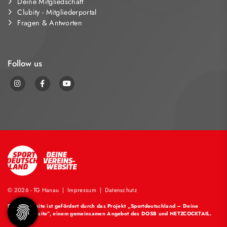
Deine Mitgliedschaft
Clubity - Mitgliederportal
Fragen & Antworten
Follow us
© 2026 - TG Hanau |
Impressum
|
Datenschutz
Diese Website ist gefördert durch das Projekt
„Sportdeutschland – Deine
Vereinswebsite”
, einem gemeinsamen Angebot des DOSB und NETZCOCKTAIL.