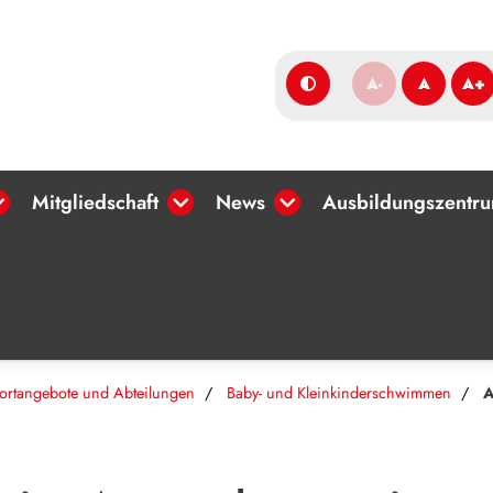
A-
A
A+
Mitgliedschaft
News
Ausbildungszentr
ortangebote und Abteilungen
Baby- und Kleinkinderschwimmen
A