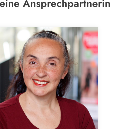
eine Ansprechpartnerin
Geschäft
Turngem
Philipp-A
63452 H
06181
info@